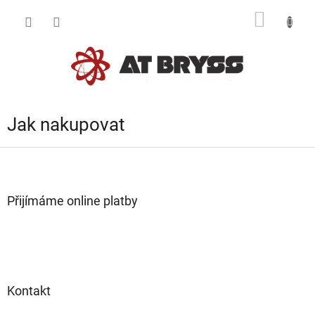
Přejít
NÁKUP
na
obsah
KOŠÍK
Jak nakupovat
Z
á
p
a
Přijímáme online platby
t
í
Kontakt