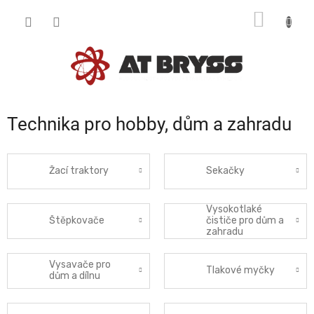
Přejít
NÁKUP
na
obsah
KOŠÍK
Technika pro hobby, dům a zahradu
Žací traktory
Sekačky
Vysokotlaké
Štěpkovače
čističe pro dům a
zahradu
Vysavače pro
Tlakové myčky
dům a dílnu