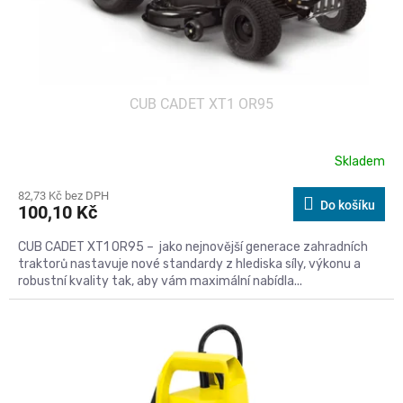
k
t
ů
CUB CADET XT1 OR95
Skladem
82,73 Kč bez DPH
Do košíku
100,10 Kč
CUB CADET XT1 OR95 – jako nejnovější generace zahradních
traktorů nastavuje nové standardy z hlediska síly, výkonu a
robustní kvality tak, aby vám maximální nabídla...
Kód:
572