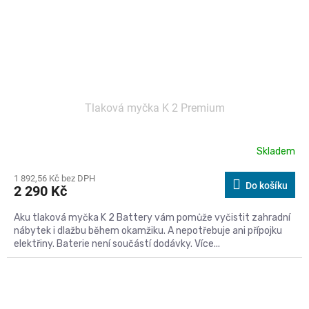
Tlaková myčka K 2 Premium
Skladem
1 892,56 Kč bez DPH
Do košíku
2 290 Kč
Aku tlaková myčka K 2 Battery vám pomůže vyčistit zahradní
nábytek i dlažbu během okamžiku. A nepotřebuje ani přípojku
elektřiny. Baterie není součástí dodávky. Více...
Kód:
593