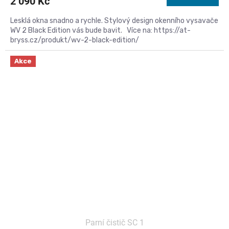
2 090 Kč
Lesklá okna snadno a rychle. Stylový design okenního vysavače
WV 2 Black Edition vás bude bavit. Více na: https://at-
bryss.cz/produkt/wv-2-black-edition/
Kód:
1.516-300.0
Akce
Parní čistič SC 1