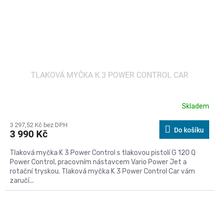
TLAKOVÁ MYČKA K 3 POWER CONTROL CAR
Skladem
3 297,52 Kč bez DPH
Do košíku
3 990 Kč
Tlaková myčka K 3 Power Control s tlakovou pistolí G 120 Q
Power Control, pracovním nástavcem Vario Power Jet a
rotační tryskou. Tlaková myčka K 3 Power Control Car vám
zaručí...
Kód:
551