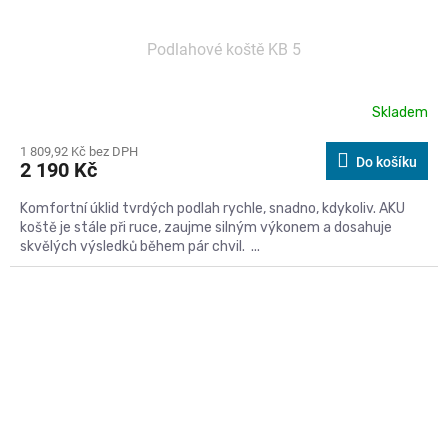
Podlahové koště KB 5
Skladem
1 809,92 Kč bez DPH
Do košíku
2 190 Kč
Komfortní úklid tvrdých podlah rychle, snadno, kdykoliv. AKU
koště je stále při ruce, zaujme silným výkonem a dosahuje
skvělých výsledků během pár chvil. ...
Kód:
596