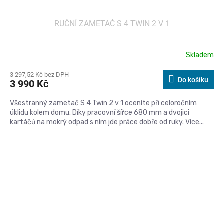
RUČNÍ ZAMETAČ S 4 TWIN 2 V 1
Skladem
3 297,52 Kč bez DPH
Do košíku
3 990 Kč
Všestranný zametač S 4 Twin 2 v 1 oceníte při celoročním
úklidu kolem domu. Díky pracovní šířce 680 mm a dvojici
kartáčů na mokrý odpad s ním jde práce dobře od ruky. Více...
Kód:
599