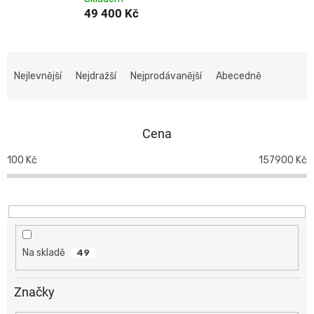
49 400 Kč
Ř
a
Nejlevnější
Nejdražší
Nejprodávanější
Abecedně
z
e
n
Cena
í
p
100
Kč
157900
Kč
r
o
d
u
k
t
Na skladě
49
ů
Značky