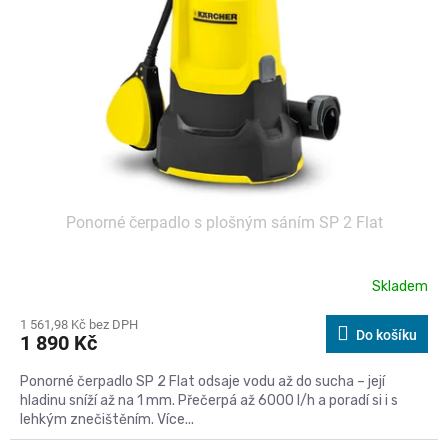
Ponorné čerpadlo s plošným sáním SP 2 Flat
Skladem
1 561,98 Kč bez DPH
Do košíku
1 890 Kč
Ponorné čerpadlo SP 2 Flat odsaje vodu až do sucha – její
hladinu sníží až na 1 mm. Přečerpá až 6000 l/h a poradí si i s
lehkým znečištěním. Více...