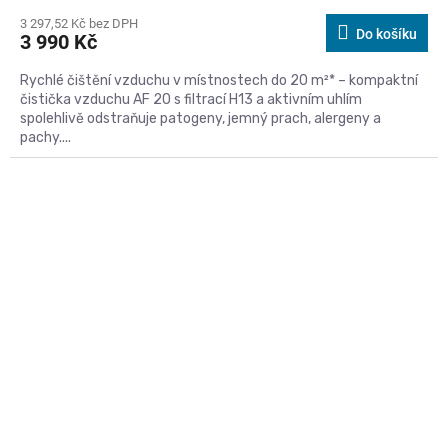
3 297,52 Kč bez DPH
Do košíku
3 990 Kč
Rychlé čištění vzduchu v místnostech do 20 m²* – kompaktní
čistička vzduchu AF 20 s filtrací H13 a aktivním uhlím
spolehlivě odstraňuje patogeny, jemný prach, alergeny a
pachy....
Kód:
578