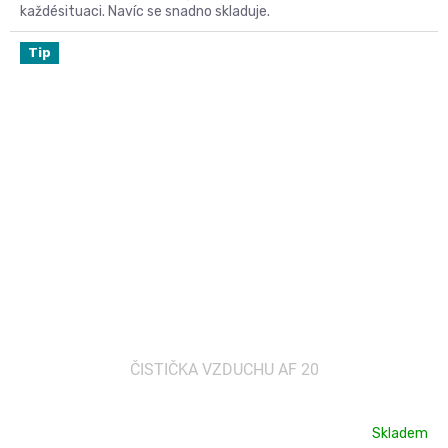
každésituaci. Navíc se snadno skladuje.
Kód:
1.024-820.0
Tip
ČISTIČKA VZDUCHU AF 20
Skladem