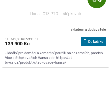
D
Hansa C13 PTO – štěpkovač
A
R
skladem u dodavatele
M
115 619,83 Kč bez DPH
Do košíku
139 900 Kč
A
- Ideální pro domácí a komerční použití na pozemcích, parcích...
Více o štěpkovačích Hansa zde: https://at-
bryss.cz/produkt/stepkovace-hansa/
Kód:
C13C