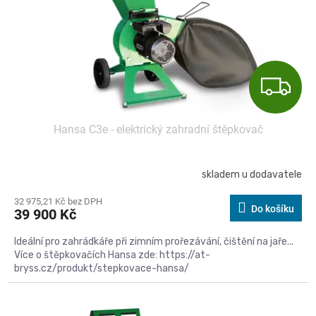
o
d
u
k
t
Z
ů
D
Hansa C3e - elektrický zahradní štěpkovač
A
R
skladem u dodavatele
M
32 975,21 Kč bez DPH
Do košíku
39 900 Kč
A
Ideální pro zahrádkáře při zimním prořezávání, čištění na jaře...
Více o štěpkovačích Hansa zde: https://at-
bryss.cz/produkt/stepkovace-hansa/
Kód:
C4