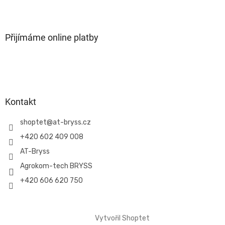
l
Z
á
á
d
p
a
a
Přijímáme online platby
c
t
í
í
p
r
v
k
y
Kontakt
v
ý
shoptet
@
at-bryss.cz
p
i
+420 602 409 008
s
AT-Bryss
u
Agrokom-tech BRYSS
+420 606 620 750
Vytvořil Shoptet