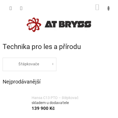
Přejít
NÁKUP
na
obsah
KOŠÍK
Technika pro les a přírodu
Štěpkovače
Nejprodávanější
Hansa C13 PTO – štěpkovač
skladem u dodavatele
139 900 Kč