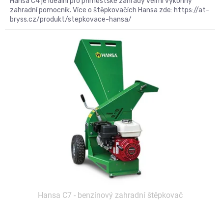
Hansa C4 je ideální pro příměstské zahrady velmi výkonný
zahradní pomocník. Více o štěpkovačích Hansa zde: https://at-
bryss.cz/produkt/stepkovace-hansa/
Kód:
C7
Hansa C7 - benzínový zahradní štěpkovač