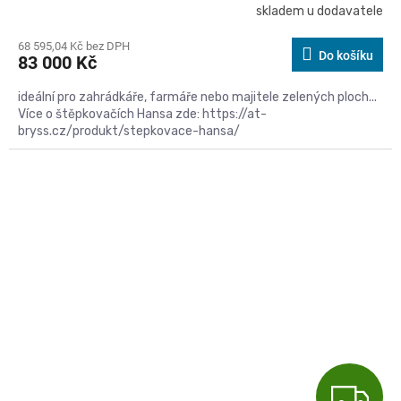
skladem u dodavatele
68 595,04 Kč bez DPH
Do košíku
83 000 Kč
ideální pro zahrádkáře, farmáře nebo majitele zelených ploch...
Více o štěpkovačích Hansa zde: https://at-
bryss.cz/produkt/stepkovace-hansa/
Kód:
C13PTO
Z