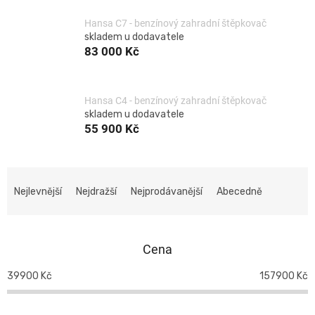
Hansa C7 - benzínový zahradní štěpkovač
skladem u dodavatele
83 000 Kč
Hansa C4 - benzínový zahradní štěpkovač
skladem u dodavatele
55 900 Kč
Ř
a
Nejlevnější
Nejdražší
Nejprodávanější
Abecedně
z
e
n
Cena
í
p
39900
Kč
157900
Kč
r
o
d