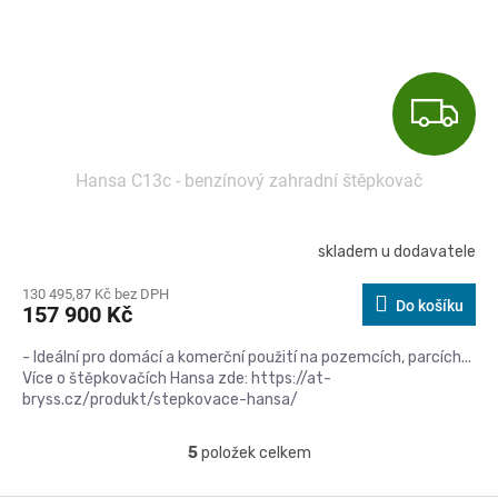
Z
D
Hansa C13c - benzínový zahradní štěpkovač
A
R
skladem u dodavatele
M
130 495,87 Kč bez DPH
Do košíku
157 900 Kč
A
- Ideální pro domácí a komerční použití na pozemcích, parcích...
Více o štěpkovačích Hansa zde: https://at-
bryss.cz/produkt/stepkovace-hansa/
5
položek celkem
O
v