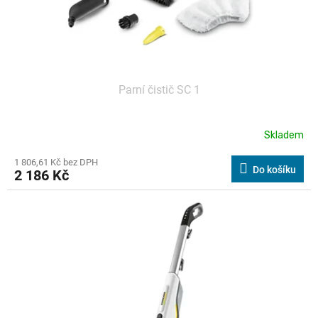
k
t
ů
Parní čistič SC 1
Skladem
1 806,61 Kč bez DPH
Do košíku
2 186 Kč
Kód:
551