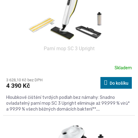
Parní mop SC 3 Upright
Skladem
3 628,10 Kč bez DPH
Do košíku
4 390 Kč
Hloubkové čištění tvrdých podlah bez námahy: Snadno
ovladatelný parní mop SC 3 Upright eliminuje až 99,999 % virů*
a 99,99 % všech běžných domácích bakterií**....
Kód:
476