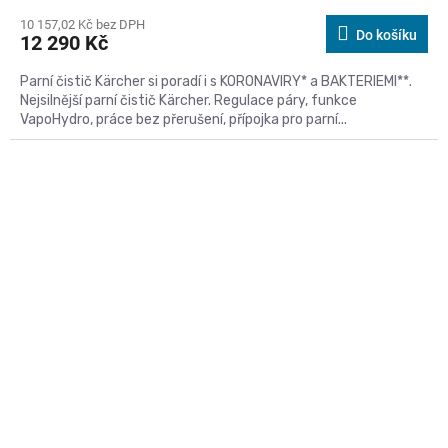
10 157,02 Kč bez DPH
Do košíku
12 290 Kč
Parní čistič Kärcher si poradí i s KORONAVIRY* a BAKTERIEMI**.
Nejsilnější parní čistič Kärcher. Regulace páry, funkce
VapoHydro, práce bez přerušení, přípojka pro parní...
Kód:
554