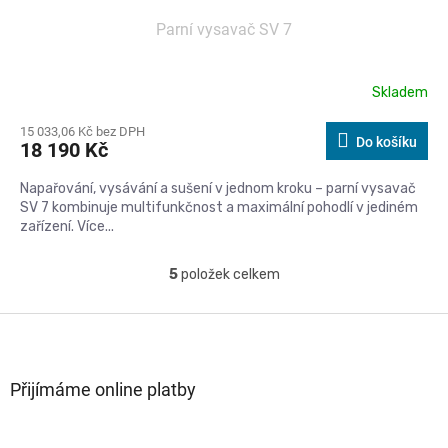
Parní vysavač SV 7
Skladem
15 033,06 Kč bez DPH
Do košíku
18 190 Kč
Napařování, vysávání a sušení v jednom kroku – parní vysavač
SV 7 kombinuje multifunkčnost a maximální pohodlí v jediném
zařízení. Více...
5
položek celkem
O
v
l
Z
á
á
d
p
a
a
Přijímáme online platby
c
t
í
í
p