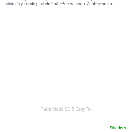
úklid díky trvale plnitelné nádržce na vodu. Zahřeje se za...
Kód:
548
Parní čistič SC 5 EasyFix
Skladem