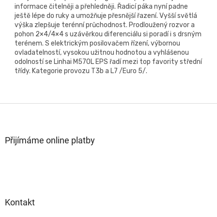
informace čitelněji a přehledněji. Řadicí páka nyní padne
ještě lépe do ruky a umožňuje přesnější řazení. Vyšší světlá
výška zlepšuje terénní průchodnost. Prodloužený rozvor a
pohon 2×4/4×4 s uzávěrkou diferenciálu si poradí i s drsným
terénem. S elektrickým posilovačem řízení, výbornou
ovladatelností, vysokou užitnou hodnotou a vyhlášenou
odolností se Linhai M570L EPS řadí mezi top favority střední
třídy. Kategorie provozu T3b a L7 /Euro 5/.
Z
á
p
a
Přijímáme online platby
t
í
Kontakt