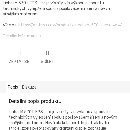
Linhai M 570 L EPS – to je víc síly, víc výkonu a spoustu
technických vylepšení spolu s posilovačem řízení a novým
silnějším motorem.
Více na:
https://at-bryss.cz/produkt/linhai-m-570-l-eps-4x4/
Detailní informace
ZEPTAT SE
SDÍLET
Popis
Diskuze
Detailní popis produktu
Linhai M 570 L EPS – to je víc síly, víc výkonu a spoustu
technických vylepšení spolu s posilovačem řízení a novým
silnějším motorem. Nová alu kola podtrhují atraktivitu
stroje, zcela přepracovaný digitální displej zobrazuje