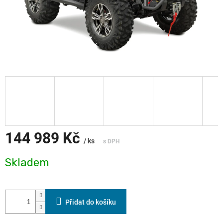
144 989 Kč
/ ks
Měrná
Skladem
cena:
Přidat do košíku