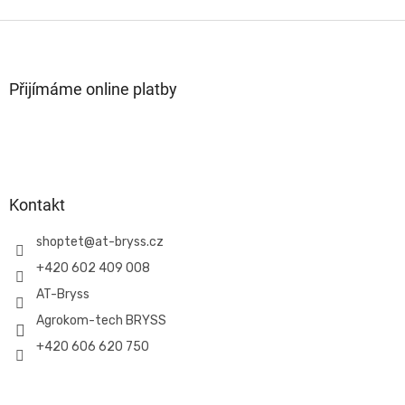
v
l
Z
á
á
d
p
a
a
Přijímáme online platby
c
t
í
í
p
r
v
k
y
Kontakt
v
ý
shoptet
@
at-bryss.cz
p
i
+420 602 409 008
s
AT-Bryss
u
Agrokom-tech BRYSS
+420 606 620 750