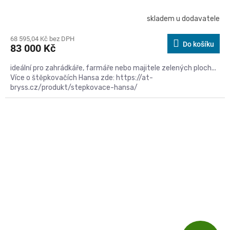
skladem u dodavatele
68 595,04 Kč bez DPH
Do košíku
83 000 Kč
ideální pro zahrádkáře, farmáře nebo majitele zelených ploch...
Více o štěpkovačích Hansa zde: https://at-
bryss.cz/produkt/stepkovace-hansa/
Kód:
C13PTO