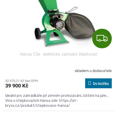
r
u
o
k
d
t
u
ů
k
t
Z
ů
D
Hansa C3e - elektrický zahradní štěpkovač
A
R
skladem u dodavatele
M
32 975,21 Kč bez DPH
Do košíku
39 900 Kč
A
Ideální pro zahrádkáře při zimním prořezávání, čištění na jaře...
Více o štěpkovačích Hansa zde: https://at-
bryss.cz/produkt/stepkovace-hansa/
Kód:
C4