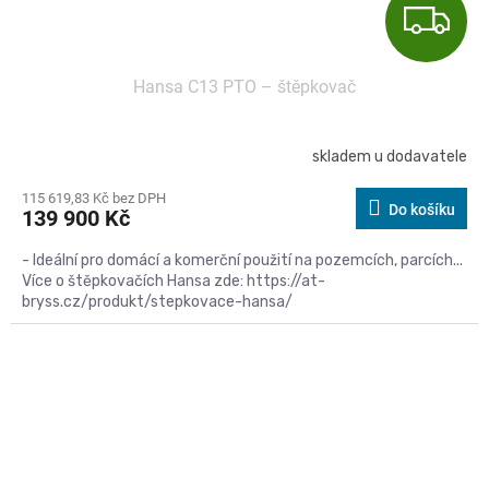
Z
D
Hansa C13 PTO – štěpkovač
A
R
skladem u dodavatele
M
115 619,83 Kč bez DPH
Do košíku
139 900 Kč
A
- Ideální pro domácí a komerční použití na pozemcích, parcích...
Více o štěpkovačích Hansa zde: https://at-
bryss.cz/produkt/stepkovace-hansa/
Kód:
C13C