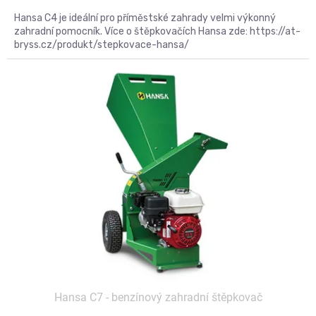
Hansa C4 je ideální pro příměstské zahrady velmi výkonný
zahradní pomocník. Více o štěpkovačích Hansa zde: https://at-
bryss.cz/produkt/stepkovace-hansa/
Kód:
C7
Hansa C7 - benzínový zahradní štěpkovač