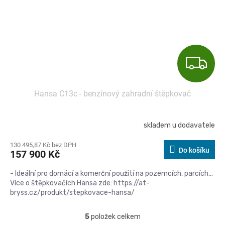
Z
D
Hansa C13c - benzínový zahradní štěpkovač
A
R
skladem u dodavatele
M
130 495,87 Kč bez DPH
Do košíku
157 900 Kč
A
- Ideální pro domácí a komerční použití na pozemcích, parcích...
Více o štěpkovačích Hansa zde: https://at-
bryss.cz/produkt/stepkovace-hansa/
5
položek celkem
O