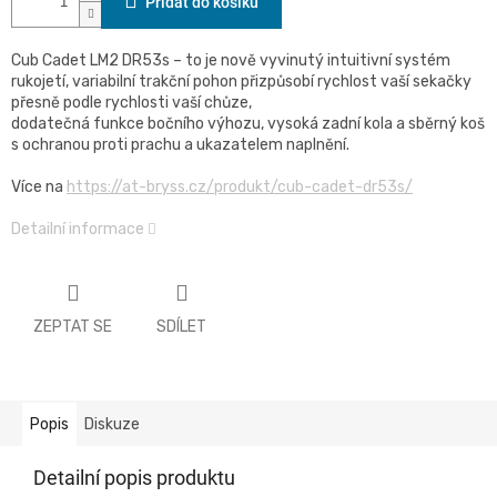
Přidat do košíku
Cub Cadet LM2 DR53s – to je nově vyvinutý intuitivní systém
rukojetí, variabilní trakční pohon přizpůsobí rychlost vaší sekačky
přesně podle rychlosti vaší chůze,
dodatečná funkce bočního výhozu, vysoká zadní kola a sběrný koš
s ochranou proti prachu a ukazatelem naplnění.
Více na
https://at-bryss.cz/produkt/cub-cadet-dr53s/
Detailní informace
ZEPTAT SE
SDÍLET
Popis
Diskuze
Detailní popis produktu