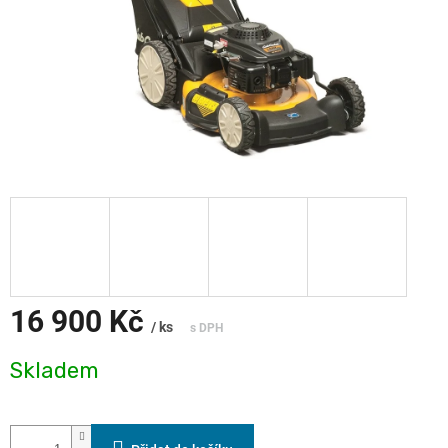
16 900 Kč
/ ks
Měrná
Skladem
cena: