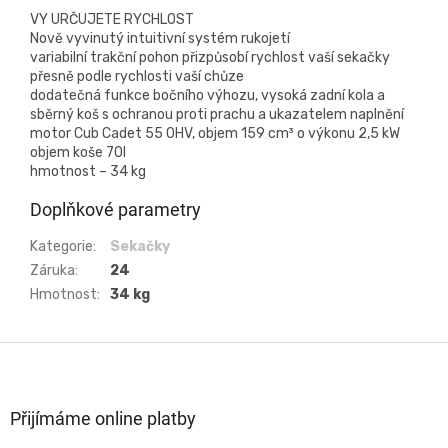
VY URČUJETE RYCHLOST
Nově vyvinutý intuitivní systém rukojetí
variabilní trakční pohon přizpůsobí rychlost vaší sekačky
přesně podle rychlosti vaší chůze
dodatečná funkce bočního výhozu, vysoká zadní kola a
sběrný koš s ochranou proti prachu a ukazatelem naplnění
motor Cub Cadet 55 OHV, objem 159 cm³ o výkonu 2,5 kW
objem koše 70l
hmotnost – 34 kg
Doplňkové parametry
Kategorie
:
Sekačky
Záruka
:
24
Hmotnost
:
34 kg
Z
á
p
a
Přijímáme online platby
t