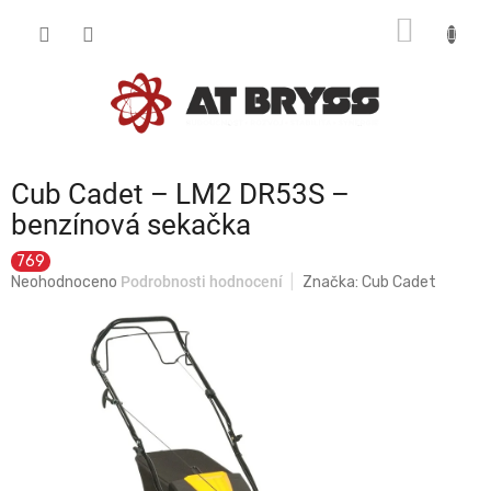
Přejít
NÁKUP
na
obsah
KOŠÍK
Cub Cadet – LM2 DR53S –
benzínová sekačka
769
Průměrné
Neohodnoceno
Podrobnosti hodnocení
Značka:
Cub Cadet
hodnocení
produktu
je
0,0
z
5
hvězdiček.